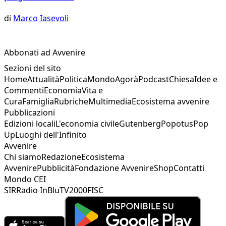
di
Marco Iasevoli
Abbonati ad Avvenire
Sezioni del sito
Home
Attualità
Politica
Mondo
Agorà
Podcast
Chiesa
Idee e
Commenti
Economia
Vita e
Cura
Famiglia
Rubriche
Multimedia
Ecosistema avvenire
Pubblicazioni
Edizioni locali
L'economia civile
Gutenberg
Popotus
Pop
Up
Luoghi dell'Infinito
Avvenire
Chi siamo
Redazione
Ecosistema
Avvenire
Pubblicità
Fondazione Avvenire
Shop
Contatti
Mondo CEI
SIR
Radio InBlu
TV2000
FISC