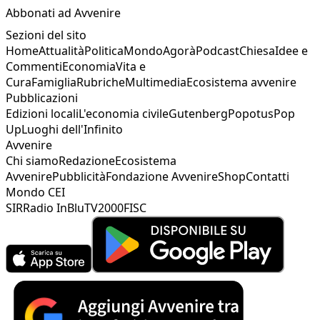
Abbonati ad Avvenire
Sezioni del sito
Home
Attualità
Politica
Mondo
Agorà
Podcast
Chiesa
Idee e
Commenti
Economia
Vita e
Cura
Famiglia
Rubriche
Multimedia
Ecosistema avvenire
Pubblicazioni
Edizioni locali
L'economia civile
Gutenberg
Popotus
Pop
Up
Luoghi dell'Infinito
Avvenire
Chi siamo
Redazione
Ecosistema
Avvenire
Pubblicità
Fondazione Avvenire
Shop
Contatti
Mondo CEI
SIR
Radio InBlu
TV2000
FISC