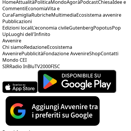
Home
Attualità
Politica
Mondo
Agorà
Podcast
Chiesa
Idee e
Commenti
Economia
Vita e
Cura
Famiglia
Rubriche
Multimedia
Ecosistema avvenire
Pubblicazioni
Edizioni locali
L'economia civile
Gutenberg
Popotus
Pop
Up
Luoghi dell'Infinito
Avvenire
Chi siamo
Redazione
Ecosistema
Avvenire
Pubblicità
Fondazione Avvenire
Shop
Contatti
Mondo CEI
SIR
Radio InBlu
TV2000
FISC