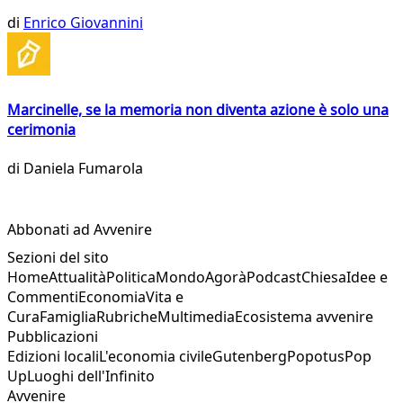
di
Enrico Giovannini
Marcinelle, se la memoria non diventa azione è solo una
cerimonia
di
Daniela Fumarola
Abbonati ad Avvenire
Sezioni del sito
Home
Attualità
Politica
Mondo
Agorà
Podcast
Chiesa
Idee e
Commenti
Economia
Vita e
Cura
Famiglia
Rubriche
Multimedia
Ecosistema avvenire
Pubblicazioni
Edizioni locali
L'economia civile
Gutenberg
Popotus
Pop
Up
Luoghi dell'Infinito
Avvenire