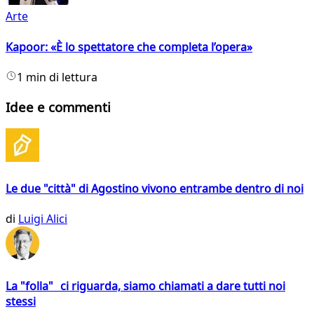
Arte
Kapoor: «È lo spettatore che completa l’opera»
1 min di lettura
Idee e commenti
Le due "città" di Agostino vivono entrambe dentro di noi
di
Luigi Alici
La "folla" ci riguarda, siamo chiamati a dare tutti noi
stessi