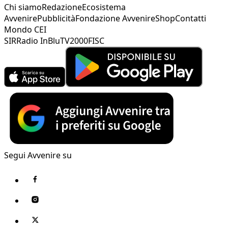
Chi siamo
Redazione
Ecosistema
Avvenire
Pubblicità
Fondazione Avvenire
Shop
Contatti
Mondo CEI
SIR
Radio InBlu
TV2000
FISC
Segui Avvenire su