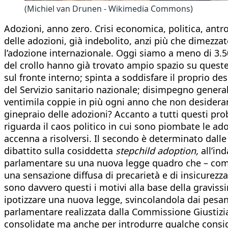
(Michiel van Drunen - Wikimedia Commons)
Adozioni, anno zero. Crisi economica, politica, ant
delle adozioni, già indebolito, anzi più che dimezza
l’adozione internazionale. Oggi siamo a meno di 3.5
del crollo hanno già trovato ampio spazio su queste
sul fronte interno; spinta a soddisfare il proprio des
del Servizio sanitario nazionale; disimpegno generalizz
ventimila coppie in più ogni anno che non desideran
ginepraio delle adozioni? Accanto a tutti questi pr
riguarda il caos politico in cui sono piombate le ad
accenna a risolversi. Il secondo è determinato dalle s
dibattito sulla cosiddetta
stepchild adoption,
all’in
parlamentare su una nuova legge quadro che – come gi
una sensazione diffusa di precarietà e di insicurezza
sono davvero questi i motivi alla base della graviss
ipotizzare una nuova legge, svincolandola dai pesan
parlamentare realizzata dalla Commissione Giustizia 
consolidate ma anche per introdurre qualche consider