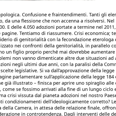
ropologica. Confusione e fraintendimenti. Tanti gli e
to, da una flessione che non accenna a risolversi. Ne
00. E delle 4.050 adozioni portate a termine nel 2011
 pagine. Tentiamo di riassumere. Crisi economica; te
iderio di genitorialità con la fecondazione eterologa ch
ato nei confronti della genitorialità, in parallelo con 
o un figlio proprio perché mai dovrebbe aumentare il
oblemi non vanno dimenticate altre due situazioni ad
ozioni negli ultimi due anni, con la paralisi della Co
celte legislative. Si va dall’approvazione della legge 
dagine parlamentare sull’applicazione della legge 184 
à illustrato – finisca per aprire uno spiraglio alle 
, come se fossimo arrivati alla fine di un lungo ciclo 
ima crisi vissuta dal pianeta adozioni nel nostro Pae
ti condizionamenti dell’ideologicamente corretto? Le 
della Camera, in attesa delle relazione finale, offro
azione in controtendenza. Dagli interventi delle decin