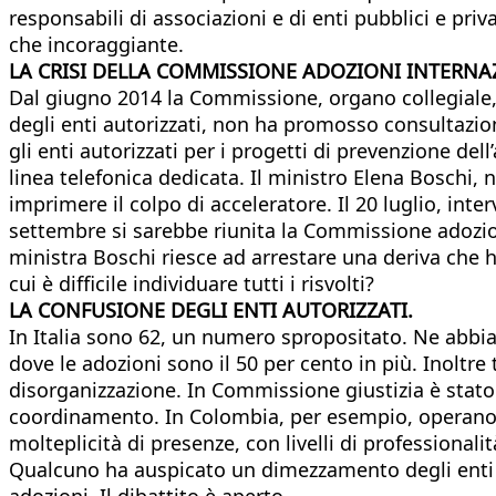
responsabili di associazioni e di enti pubblici e priva
che incoraggiante.
LA CRISI DELLA COMMISSIONE ADOZIONI INTERNA
Dal giugno 2014 la Commissione, organo collegiale, n
degli enti autorizzati, non ha promosso consultazion
gli enti autorizzati per i progetti di prevenzione de
linea telefonica dedicata. Il ministro Elena Boschi, 
imprimere il colpo di acceleratore. Il 20 luglio, in
settembre si sarebbe riunita la Commissione adozio
ministra Boschi riesce ad arrestare una deriva che h
cui è difficile individuare tutti i risvolti?
LA CONFUSIONE DEGLI ENTI AUTORIZZATI.
In Italia sono 62, un numero spropositato. Ne abbiam
dove le adozioni sono il 50 per cento in più. Inoltre
disorganizzazione. In Commissione giustizia è stato 
coordinamento. In Colombia, per esempio, operano ad
molteplicità di presenze, con livelli di professionali
Qualcuno ha auspicato un dimezzamento degli enti o
adozioni. Il dibattito è aperto.