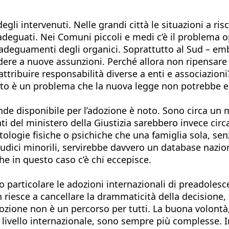
li intervenuti. Nelle grandi città le situazioni a risc
 adeguati. Nei Comuni piccoli e medi c’è il problema 
li adeguamenti degli organici. Soprattutto al Sud – e
ere a nuove assunzioni. Perché allora non ripensare il
attribuire responsabilità diverse a enti e associazion
uesto è un problema che la nuova legge non potrebbe e
ende disponibile per l’adozione è noto. Sono circa un 
ati del ministero della Giustizia sarebbero invece cir
tologie fisiche o psichiche che una famiglia sola, se
iudici minorili, servirebbe davvero un database nazion
he in questo caso c’è chi eccepisce.
particolare le adozioni internazionali di preadolesce
n riesce a cancellare la drammaticità della decisione, 
ozione non è un percorso per tutti. La buona volontà, 
a livello internazionale, sono sempre più complesse. 