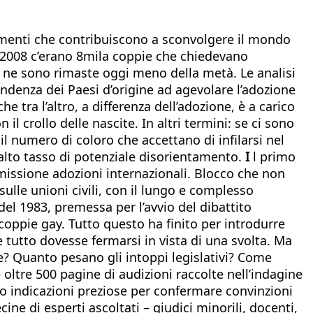
lementi che contribuiscono a sconvolgere il mondo
l 2008 c’erano 8mila coppie che chiedevano
, ne sono rimaste oggi meno della metà. Le analisi
ndenza dei Paesi d’origine ad agevolare l’adozione
e tra l’altro, a differenza dell’adozione, è a carico
il crollo delle nascite. In altri termini: se ci sono
 numero di coloro che accettano di infilarsi nel
 alto tasso di potenziale disorientamento.
I
l primo
mmissione adozioni internazionali. Blocco che non
sulle unioni civili, con il lungo e complesso
del 1983, premessa per l’avvio del dibattito
coppie gay. Tutto questo ha finito per introdurre
e tutto dovesse fermarsi in vista di una svolta. Ma
se? Quanto pesano gli intoppi legislativi? Come
oltre 500 pagine di audizioni raccolte nell’indagine
no indicazioni preziose per confermare convinzioni
e di esperti ascoltati – giudici minorili, docenti,