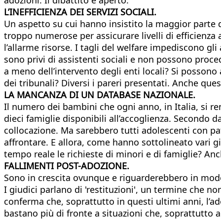
L’INEFFICIENZA DEI SERVIZI SOCIALI.
Un aspetto su cui hanno insistito la maggior parte deg
troppo numerose per assicurare livelli di efficienza
l’allarme risorse. I tagli del welfare impediscono g
sono privi di assistenti sociali e non possono proced
a meno dell’intervento degli enti locali? Si possono 
dei tribunali? Diversi i pareri presentati. Anche q
LA MANCANZA DI UN DATABASE NAZIONALE.
Il numero dei bambini che ogni anno, in Italia, si r
dieci famiglie disponibili all’accoglienza. Secondo d
collocazione. Ma sarebbero tutti adolescenti con pa
affrontare. E allora, come hanno sottolineato vari g
tempo reale le richieste di minori e di famiglie? Anc
FALLIMENTI POST-ADOZIONE.
Sono in crescita ovunque e riguarderebbero in modo 
I giudici parlano di 'restituzioni', un termine che no
conferma che, soprattutto in questi ultimi anni, l’ad
bastano più di fronte a situazioni che, soprattutto 