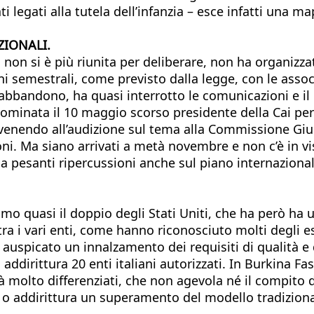
ti legati alla tutela dell’infanzia – esce infatti una 
ZIONALI.
on si è più riunita per deliberare, non ha organizzat
i semestrali, come previsto dalla legge, con le assoc
ll’abbandono, ha quasi interrotto le comunicazioni e il
nominata il 10 maggio scorso presidente della Cai per r
tervenendo all’audizione sul tema alla Commissione Gi
ni. Ma siano arrivati a metà novembre e non c’è in v
a pesanti ripercussioni anche sul piano internazionale
o quasi il doppio degli Stati Uniti, che ha però ha u
 tra i vari enti, come hanno riconosciuto molti degli 
auspicato un innalzamento dei requisiti di qualità e 
dirittura 20 enti italiani autorizzati. In Burkina F
tà molto differenziati, che non agevola né il compito d
 addirittura un superamento del modello tradizional