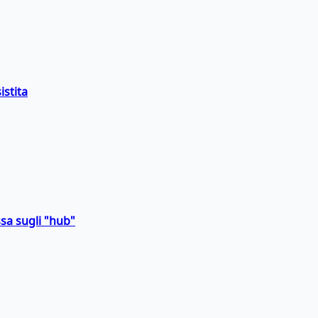
istita
sa sugli "hub"