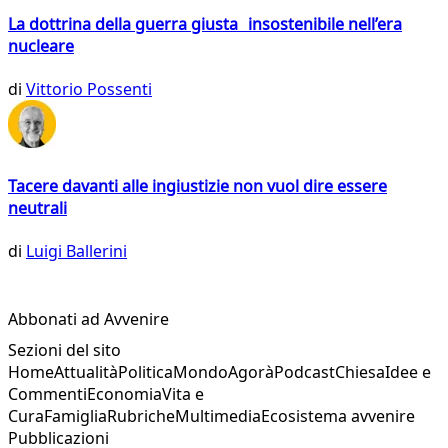
La dottrina della guerra giusta insostenibile nell’era
nucleare
di
Vittorio Possenti
Tacere davanti alle ingiustizie non vuol dire essere
neutrali
di
Luigi Ballerini
Abbonati ad Avvenire
Sezioni del sito
Home
Attualità
Politica
Mondo
Agorà
Podcast
Chiesa
Idee e
Commenti
Economia
Vita e
Cura
Famiglia
Rubriche
Multimedia
Ecosistema avvenire
Pubblicazioni