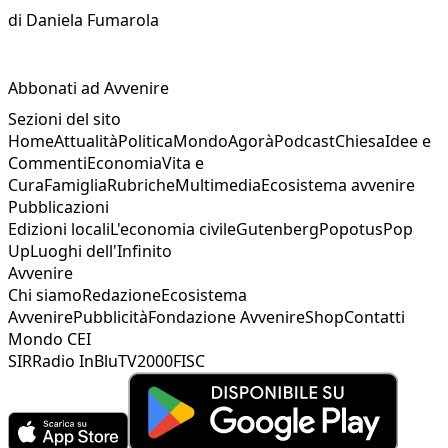
di
Daniela Fumarola
Abbonati ad Avvenire
Sezioni del sito
Home
Attualità
Politica
Mondo
Agorà
Podcast
Chiesa
Idee e
Commenti
Economia
Vita e
Cura
Famiglia
Rubriche
Multimedia
Ecosistema avvenire
Pubblicazioni
Edizioni locali
L'economia civile
Gutenberg
Popotus
Pop
Up
Luoghi dell'Infinito
Avvenire
Chi siamo
Redazione
Ecosistema
Avvenire
Pubblicità
Fondazione Avvenire
Shop
Contatti
Mondo CEI
SIR
Radio InBlu
TV2000
FISC