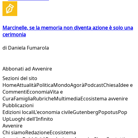
Marcinelle, se la memoria non diventa azione è solo una
cerimonia
di
Daniela Fumarola
Abbonati ad Avvenire
Sezioni del sito
Home
Attualità
Politica
Mondo
Agorà
Podcast
Chiesa
Idee e
Commenti
Economia
Vita e
Cura
Famiglia
Rubriche
Multimedia
Ecosistema avvenire
Pubblicazioni
Edizioni locali
L'economia civile
Gutenberg
Popotus
Pop
Up
Luoghi dell'Infinito
Avvenire
Chi siamo
Redazione
Ecosistema