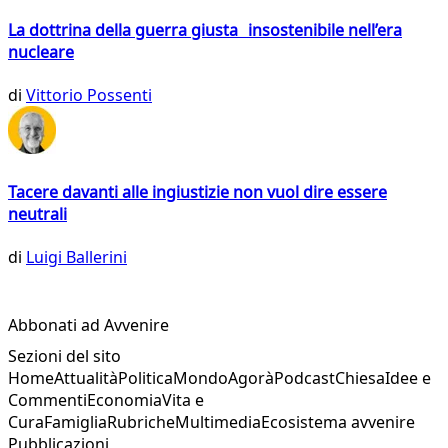
La dottrina della guerra giusta insostenibile nell’era
nucleare
di
Vittorio Possenti
Tacere davanti alle ingiustizie non vuol dire essere
neutrali
di
Luigi Ballerini
Abbonati ad Avvenire
Sezioni del sito
Home
Attualità
Politica
Mondo
Agorà
Podcast
Chiesa
Idee e
Commenti
Economia
Vita e
Cura
Famiglia
Rubriche
Multimedia
Ecosistema avvenire
Pubblicazioni