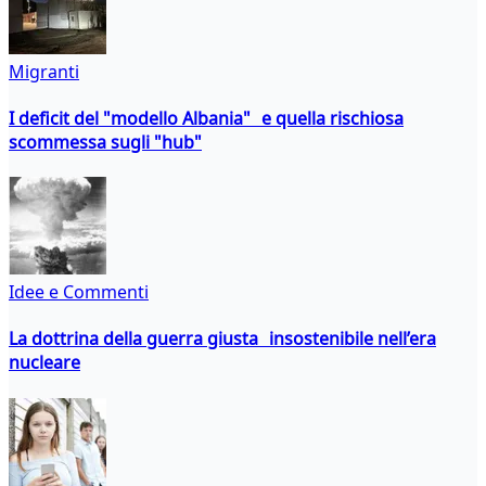
Migranti
I deficit del "modello Albania" e quella rischiosa
scommessa sugli "hub"
Idee e Commenti
La dottrina della guerra giusta insostenibile nell’era
nucleare