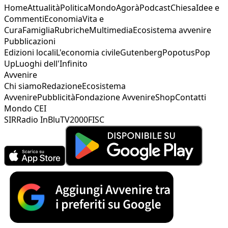
Home
Attualità
Politica
Mondo
Agorà
Podcast
Chiesa
Idee e
Commenti
Economia
Vita e
Cura
Famiglia
Rubriche
Multimedia
Ecosistema avvenire
Pubblicazioni
Edizioni locali
L'economia civile
Gutenberg
Popotus
Pop
Up
Luoghi dell'Infinito
Avvenire
Chi siamo
Redazione
Ecosistema
Avvenire
Pubblicità
Fondazione Avvenire
Shop
Contatti
Mondo CEI
SIR
Radio InBlu
TV2000
FISC