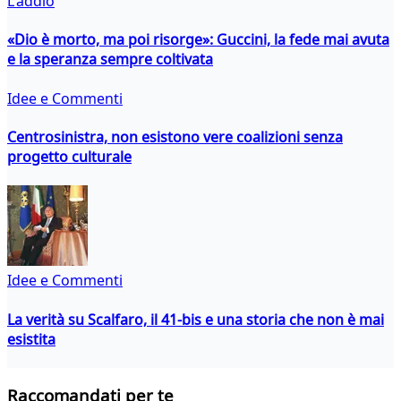
L'addio
«Dio è morto, ma poi risorge»: Guccini, la fede mai avuta
e la speranza sempre coltivata
Idee e Commenti
Centrosinistra, non esistono vere coalizioni senza
progetto culturale
Idee e Commenti
La verità su Scalfaro, il 41-bis e una storia che non è mai
esistita
Raccomandati per te