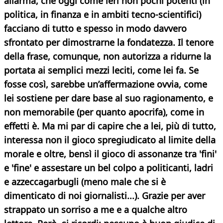
allarma, che oggi come ieri non pochi potenti (in
politica, in finanza e in ambiti tecno-scientifici)
facciano di tutto e spesso in modo
davvero
sfrontato per dimostrarne la fondatezza. Il tenore
della frase, comunque, non autorizza a ridurne la
portata ai semplici mezzi leciti, come lei fa. Se
fosse così, sarebbe un’affermazione ovvia, come
lei sostiene per dare base al suo ragionamento, e
non memorabile (per quanto apocrifa), come in
effetti è. Ma mi par di capire che a lei, più di tutto,
interessa non il gioco spregiudicato al limite della
morale e oltre, bensì il gioco di assonanze tra 'fini'
e 'fine' e assestare un bel colpo a politicanti, ladri
e azzeccagarbugli (meno male che si è
dimenticato di noi giornalisti...). Grazie per aver
strappato un sorriso a me e a qualche altro