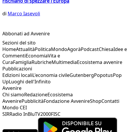
rischiano di spezzare l'Europa
di
Marco Iasevoli
Abbonati ad Avvenire
Sezioni del sito
Home
Attualità
Politica
Mondo
Agorà
Podcast
Chiesa
Idee e
Commenti
Economia
Vita e
Cura
Famiglia
Rubriche
Multimedia
Ecosistema avvenire
Pubblicazioni
Edizioni locali
L'economia civile
Gutenberg
Popotus
Pop
Up
Luoghi dell'Infinito
Avvenire
Chi siamo
Redazione
Ecosistema
Avvenire
Pubblicità
Fondazione Avvenire
Shop
Contatti
Mondo CEI
SIR
Radio InBlu
TV2000
FISC