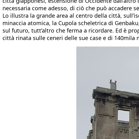
città giapponesi, estensione di Occidente dall’altro
necessaria come adesso, di ciò che può accadere se s
Lo illustra la grande area al centro della città, su
minaccia atomica, la Cupola scheletrica di Genbaku, i
sul futuro, tutt’altro che ferma a ricordare. Ed è p
città rinata sulle ceneri delle sue case e di 140mil