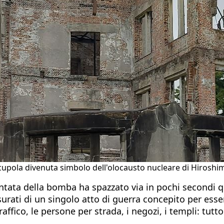
 cupola divenuta simbolo dell'olocausto nucleare di Hiroshim
ata della bomba ha spazzato via in pochi secondi qu
misurati di un singolo atto di guerra concepito per es
traffico, le persone per strada, i negozi, i templi: tu