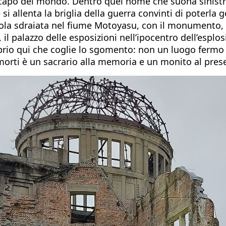
 capo del mondo. Dentro quel nome che suona sinistro 
i allenta la briglia della guerra convinti di poterla 
ll’isola sdraiata nel fiume Motoyasu, con il monumento
l palazzo delle esposizioni nell’ipocentro dell’esplos
roprio qui che coglie lo sgomento: non un luogo fermo 
a morti è un sacrario alla memoria e un monito al pres