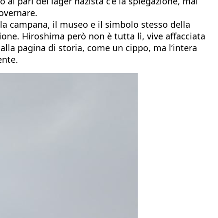
al pari del lager nazista c’è la spiegazione, mai
governare.
, la campana, il museo e il simbolo stesso della
ione. Hiroshima però non è tutta lì, vive affacciata
alla pagina di storia, come un cippo, ma l’intera
ente.