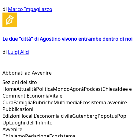
di
Marco Impagliazzo
Le due "città" di Agostino vivono entrambe dentro di noi
di
Luigi Alici
Abbonati ad Avvenire
Sezioni del sito
Home
Attualità
Politica
Mondo
Agorà
Podcast
Chiesa
Idee e
Commenti
Economia
Vita e
Cura
Famiglia
Rubriche
Multimedia
Ecosistema avvenire
Pubblicazioni
Edizioni locali
L'economia civile
Gutenberg
Popotus
Pop
Up
Luoghi dell'Infinito
Avvenire
Chi siamo
Redazione
Ecosistema