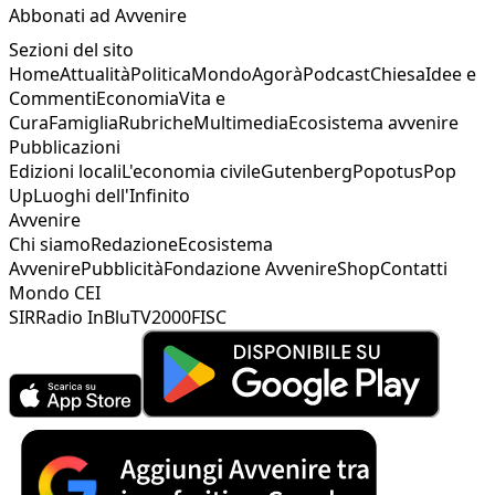
Abbonati ad Avvenire
Sezioni del sito
Home
Attualità
Politica
Mondo
Agorà
Podcast
Chiesa
Idee e
Commenti
Economia
Vita e
Cura
Famiglia
Rubriche
Multimedia
Ecosistema avvenire
Pubblicazioni
Edizioni locali
L'economia civile
Gutenberg
Popotus
Pop
Up
Luoghi dell'Infinito
Avvenire
Chi siamo
Redazione
Ecosistema
Avvenire
Pubblicità
Fondazione Avvenire
Shop
Contatti
Mondo CEI
SIR
Radio InBlu
TV2000
FISC