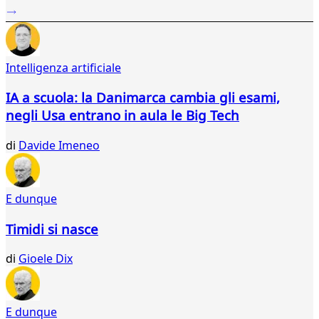
...
898
899
900
Intelligenza artificiale
901
902
IA a scuola: la Danimarca cambia gli esami,
903
negli Usa entrano in aula le Big Tech
904
905
di
Davide Imeneo
906
907
908
909
E dunque
910
911
Timidi si nasce
912
913
di
Gioele Dix
914
915
916
E dunque
917