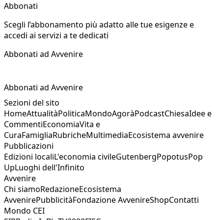
Abbonati
Scegli l’abbonamento più adatto alle tue esigenze e
accedi ai servizi a te dedicati
Abbonati ad Avvenire
Abbonati ad Avvenire
Sezioni del sito
Home
Attualità
Politica
Mondo
Agorà
Podcast
Chiesa
Idee e
Commenti
Economia
Vita e
Cura
Famiglia
Rubriche
Multimedia
Ecosistema avvenire
Pubblicazioni
Edizioni locali
L'economia civile
Gutenberg
Popotus
Pop
Up
Luoghi dell'Infinito
Avvenire
Chi siamo
Redazione
Ecosistema
Avvenire
Pubblicità
Fondazione Avvenire
Shop
Contatti
Mondo CEI