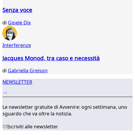
918
Senza voce
919
920
di
Gioele Dix
921
922
923
Interferenze
924
925
Jacques Monod, tra caso e necessità
926
...
di
Gabriella Greison
035
036
NEWSLETTER
Le newsletter gratuite di Avvenire: ogni settimana, uno
sguardo che va oltre la notizia.
Iscriviti alle newsletter