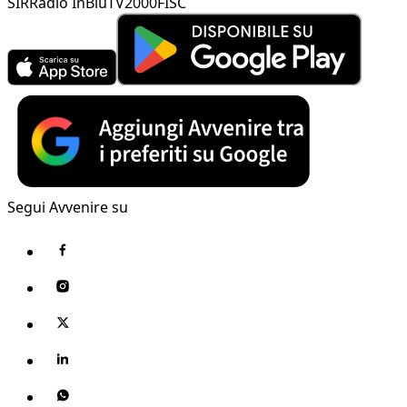
SIR
Radio InBlu
TV2000
FISC
Segui Avvenire su