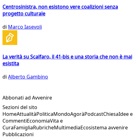
Centrosinistra, non esistono vere coalizioni senza
progetto culturale
di
Marco Iasevoli
La verità su Scalfaro, il 41-bis e una storia che non è mai
esistita
di
Alberto Gambino
Abbonati ad Avvenire
Sezioni del sito
Home
Attualità
Politica
Mondo
Agorà
Podcast
Chiesa
Idee e
Commenti
Economia
Vita e
Cura
Famiglia
Rubriche
Multimedia
Ecosistema avvenire
Pubblicazioni