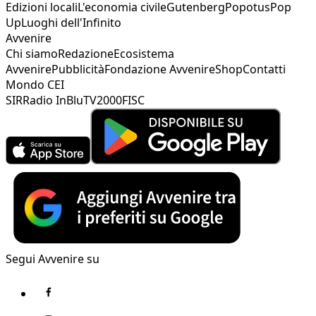
Edizioni locali
L'economia civile
Gutenberg
Popotus
Pop
Up
Luoghi dell'Infinito
Avvenire
Chi siamo
Redazione
Ecosistema
Avvenire
Pubblicità
Fondazione Avvenire
Shop
Contatti
Mondo CEI
SIR
Radio InBlu
TV2000
FISC
Segui Avvenire su