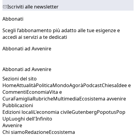
Iscriviti alle newsletter
Abbonati
Scegli l’abbonamento più adatto alle tue esigenze e
accedi ai servizi a te dedicati
Abbonati ad Avvenire
Abbonati ad Avvenire
Sezioni del sito
Home
Attualità
Politica
Mondo
Agorà
Podcast
Chiesa
Idee e
Commenti
Economia
Vita e
Cura
Famiglia
Rubriche
Multimedia
Ecosistema avvenire
Pubblicazioni
Edizioni locali
L'economia civile
Gutenberg
Popotus
Pop
Up
Luoghi dell'Infinito
Avvenire
Chi siamo
Redazione
Ecosistema