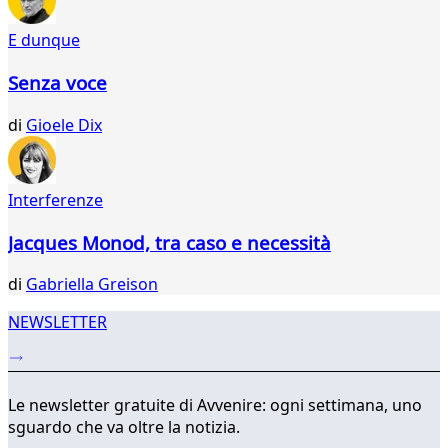
907
908
E dunque
909
910
Senza voce
911
912
di
Gioele Dix
913
914
915
Interferenze
916
917
Jacques Monod, tra caso e necessità
918
...
di
Gabriella Greison
035
036
NEWSLETTER
Le newsletter gratuite di Avvenire: ogni settimana, uno
sguardo che va oltre la notizia.