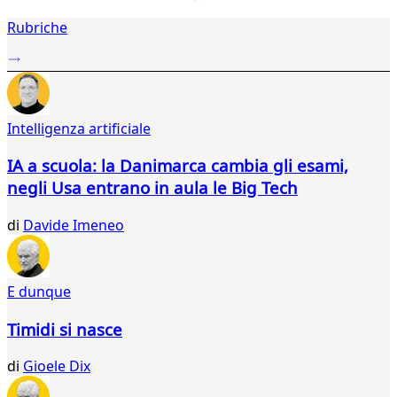
1
Rubriche
2
...
890
891
892
Intelligenza artificiale
893
894
IA a scuola: la Danimarca cambia gli esami,
895
negli Usa entrano in aula le Big Tech
896
897
di
Davide Imeneo
898
899
900
901
E dunque
902
903
Timidi si nasce
904
905
di
Gioele Dix
906