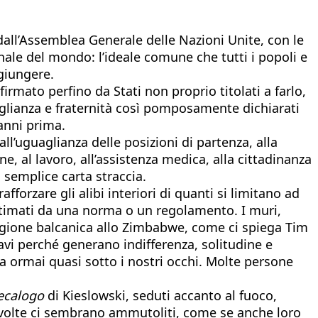
 dall’Assemblea Generale delle Nazioni Unite, con le
ale del mondo: l’ideale comune che tutti i popoli e
giungere.
rmato perfino da Stati non proprio titolati a farlo,
glianza e fraternità così pomposamente dichiarati
 anni prima.
’uguaglianza delle posizioni di partenza, alla
e, al lavoro, all’assistenza medica, alla cittadinanza
 semplice carta straccia.
forzare gli alibi interiori di quanti si limitano ad
ittimati da una norma o un regolamento. I muri,
regione balcanica allo Zimbabwe, come ci spiega Tim
gravi perché generano indifferenza, solitudine e
ata ormai quasi sotto i nostri occhi. Molte persone
ecalogo
di Kieslowski, seduti accanto al fuoco,
 a volte ci sembrano ammutoliti, come se anche loro