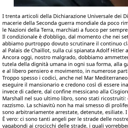
I trenta articoli della Dichiarazione Universale dei 
macerie della Seconda guerra mondiale da poco rimo
le Nazioni della Terra, marchiati a fuoco per sempre
Il condizionale è d’obbligo, dal momento che nei set
abbiamo purtroppo dovuto scrutinare il continuo cl
al Palais de Chaillot, sulla cui spianata Adolf Hitler
Ancora oggi, nostro malgrado, dobbiamo ammettere ch
tutela della dignità umana in ogni sua forma, alla gar
e al libero pensiero e movimento, in numerose parti 
Troppo spesso i codici, anche nel Mar Mediterraneo, d
eseguire il mansionario e credono così di essere in
invece di cadere, dal confine messicano alla Cisgio
Marshall nel suo ultimo libro, sono stati ricostruiti
razzismo. La schiavitù non ha mai smesso di prolifera
sono arbitrariamente arrestate, detenute, esiliate. 
È vero: ci sono tanti angeli per le strade delle nostr
vagabondi ai crocicchi delle strade, i quali vorreb