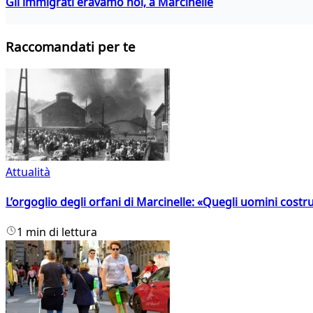
Gli immigrati eravamo noi, a Marcinelle
Raccomandati per te
Attualità
L’orgoglio degli orfani di Marcinelle: «Quegli uomini costr
1 min di lettura