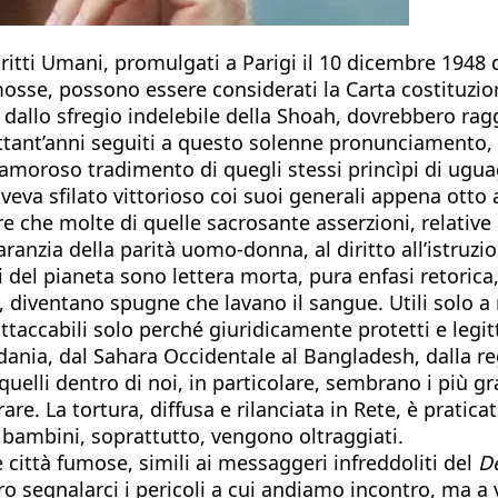
Diritti Umani, promulgati a Parigi il 10 dicembre 1948
sse, possono essere considerati la Carta costituzion
 dallo sfregio indelebile della Shoah, dovrebbero rag
tant’anni seguiti a questo solenne pronunciamento, fi
amoroso tradimento di quegli stessi princìpi di ugua
 aveva sfilato vittorioso coi suoi generali appena otto
e molte di quelle sacrosante asserzioni, relative all
anzia della parità uomo-donna, al diritto all’istruzion
del pianeta sono lettera morta, pura enfasi retorica,
iventano spugne che lavano il sangue. Utili solo a raf
attaccabili solo perché giuridicamente protetti e leg
rdania, dal Sahara Occidentale al Bangladesh, dalla 
: quelli dentro di noi, in particolare, sembrano i più 
re. La tortura, diffusa e rilanciata in Rete, è pratic
I bambini, soprattutto, vengono oltraggiati.
e città fumose, simili ai messaggeri infreddoliti del
D
bero segnalarci i pericoli a cui andiamo incontro, ma