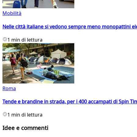
Mobilità
Nelle città italiane si vedono sempre meno monopattini ele
1 min di lettura
Roma
Tende e brandine in strada, per i 400 accampati di Spin T
1 min di lettura
Idee e commenti