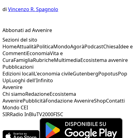
di
Vincenzo R. Spagnolo
Abbonati ad Avvenire
Sezioni del sito
Home
Attualità
Politica
Mondo
Agorà
Podcast
Chiesa
Idee e
Commenti
Economia
Vita e
Cura
Famiglia
Rubriche
Multimedia
Ecosistema avvenire
Pubblicazioni
Edizioni locali
L'economia civile
Gutenberg
Popotus
Pop
Up
Luoghi dell'Infinito
Avvenire
Chi siamo
Redazione
Ecosistema
Avvenire
Pubblicità
Fondazione Avvenire
Shop
Contatti
Mondo CEI
SIR
Radio InBlu
TV2000
FISC