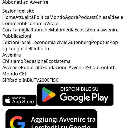
Abbonati ad Avvenire
Sezioni del sito
Home
Attualità
Politica
Mondo
Agorà
Podcast
Chiesa
Idee e
Commenti
Economia
Vita e
Cura
Famiglia
Rubriche
Multimedia
Ecosistema avvenire
Pubblicazioni
Edizioni locali
L'economia civile
Gutenberg
Popotus
Pop
Up
Luoghi dell'Infinito
Avvenire
Chi siamo
Redazione
Ecosistema
Avvenire
Pubblicità
Fondazione Avvenire
Shop
Contatti
Mondo CEI
SIR
Radio InBlu
TV2000
FISC