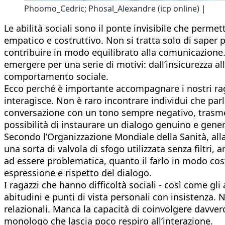
Phoomo_Cedric; Phosal_Alexandre (icp online) |
Le abilità sociali sono il ponte invisibile che permett
empatico e costruttivo. Non si tratta solo di saper 
contribuire in modo equilibrato alla comunicazione.
emergere per una serie di motivi: dall’insicurezza al
comportamento sociale.
Ecco perché è importante accompagnare i nostri rag
interagisce. Non è raro incontrare individui che par
conversazione con un tono sempre negativo, trasmet
possibilità di instaurare un dialogo genuino e gene
Secondo l’Organizzazione Mondiale della Sanità, all
una sorta di valvola di sfogo utilizzata senza filtri,
ad essere problematica, quanto il farlo in modo cost
espressione e rispetto del dialogo.
I ragazzi che hanno difficoltà sociali - così come gl
abitudini e punti di vista personali con insistenz
relazionali. Manca la capacità di coinvolgere davvero
monologo che lascia poco respiro all’interazione.