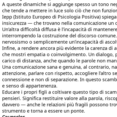
A queste dinamiche si aggiunge spesso un tono negat
che tende a mettere in luce solo ciò che non funzion
Iepp (Istituto Europeo di Psicologia Positiva) spi
insicurezza — che trovano nella comunicazione un 
Un’altra difficoltà diffusa è l’incapacità di mantene
interrompendo la costruzione del discorso comune. 
nervosismo o semplicemente un’incapacità di ascolto
Infine, a rendere ancora più evidente la carenza di 
che mostri empatia o coinvolgimento. Un dialogo, p
carico di distanza, anche quando le parole non ma
Una comunicazione sana e genuina, al contrario, nasc
attenzione, parlare con rispetto, accogliere l’altro 
connessione e non di separazione. In questo scambi
e senso di appartenenza.
Educare i propri figli a coltivare questo tipo di scam
pensieri. Significa restituire valore alla parola, risc
davvero — anche le relazioni più fragili possono trov
strumento e torna a essere un ponte.
Counselor