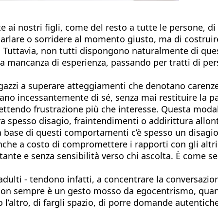
e ai nostri figli, come del resto a tutte le persone, di
parlare o sorridere al momento giusto, ma di costruir
 Tuttavia, non tutti dispongono naturalmente di quest
la mancanza di esperienza, passando per tratti di perso
azzi a superare atteggiamenti che denotano carenze
lano incessantemente di sé, senza mai restituire la pa
tendo frustrazione più che interesse. Questa modali
ra spesso disagio, fraintendimenti o addirittura all
a base di questi comportamenti c’è spesso un disagio
 anche a costo di compromettere i rapporti con gli altr
ante e senza sensibilità verso chi ascolta. È come se
i adulti - tendono infatti, a concentrare la conversazi
a. Non sempre è un gesto mosso da egocentrismo, qua
 l’altro, di fargli spazio, di porre domande autentich