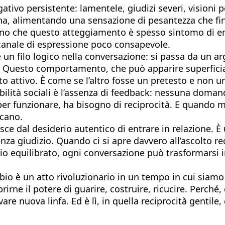
ivo persistente: lamentele, giudizi severi, visioni 
a, alimentando una sensazione di pesantezza che finis
egano che questo atteggiamento è spesso sintomo di e
canale di espressione poco consapevole.
re un filo logico nella conversazione: si passa da un 
Questo comportamento, che può apparire superficiale 
 attivo. È come se l’altro fosse un pretesto e non un
abilità sociali è l’assenza di feedback: nessuna doma
er funzionare, ha bisogno di reciprocità. E quando m
ncano.
e dal desiderio autentico di entrare in relazione. È 
senza giudizio. Quando ci si apre davvero all’ascolto r
o equilibrato, ogni conversazione può trasformarsi i
bio è un atto rivoluzionario in un tempo in cui siamo s
oprirne il potere di guarire, costruire, ricucire. Perché
are nuova linfa. Ed è lì, in quella reciprocità gentil