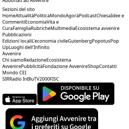
Abbonati ad Avvenire
Sezioni del sito
Home
Attualità
Politica
Mondo
Agorà
Podcast
Chiesa
Idee e
Commenti
Economia
Vita e
Cura
Famiglia
Rubriche
Multimedia
Ecosistema avvenire
Pubblicazioni
Edizioni locali
L'economia civile
Gutenberg
Popotus
Pop
Up
Luoghi dell'Infinito
Avvenire
Chi siamo
Redazione
Ecosistema
Avvenire
Pubblicità
Fondazione Avvenire
Shop
Contatti
Mondo CEI
SIR
Radio InBlu
TV2000
FISC