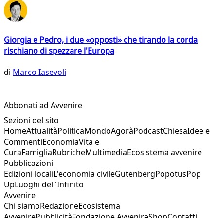
Giorgia e Pedro, i due «opposti» che tirando la corda
rischiano di spezzare l'Europa
di
Marco Iasevoli
Abbonati ad Avvenire
Sezioni del sito
Home
Attualità
Politica
Mondo
Agorà
Podcast
Chiesa
Idee e
Commenti
Economia
Vita e
Cura
Famiglia
Rubriche
Multimedia
Ecosistema avvenire
Pubblicazioni
Edizioni locali
L'economia civile
Gutenberg
Popotus
Pop
Up
Luoghi dell'Infinito
Avvenire
Chi siamo
Redazione
Ecosistema
Avvenire
Pubblicità
Fondazione Avvenire
Shop
Contatti