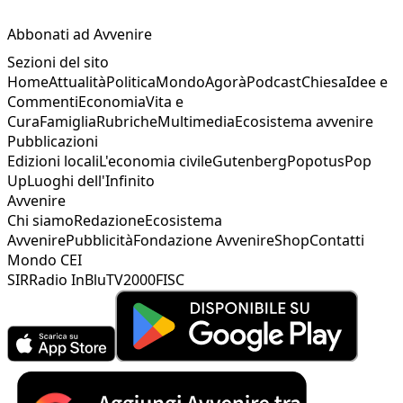
Abbonati ad Avvenire
Sezioni del sito
Home
Attualità
Politica
Mondo
Agorà
Podcast
Chiesa
Idee e
Commenti
Economia
Vita e
Cura
Famiglia
Rubriche
Multimedia
Ecosistema avvenire
Pubblicazioni
Edizioni locali
L'economia civile
Gutenberg
Popotus
Pop
Up
Luoghi dell'Infinito
Avvenire
Chi siamo
Redazione
Ecosistema
Avvenire
Pubblicità
Fondazione Avvenire
Shop
Contatti
Mondo CEI
SIR
Radio InBlu
TV2000
FISC