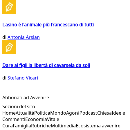
L'asino è l'animale più francescano di tutti
di
Antonia Arslan
Dare ai figli la libertà di cavarsela da soli
di
Stefano Vicari
Abbonati ad Avvenire
Sezioni del sito
Home
Attualità
Politica
Mondo
Agorà
Podcast
Chiesa
Idee e
Commenti
Economia
Vita e
Cura
Famiglia
Rubriche
Multimedia
Ecosistema avvenire