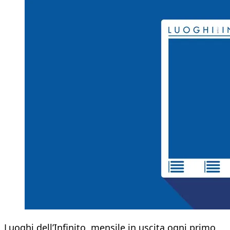
Luoghi dell’Infinito, mensile in uscita ogni primo