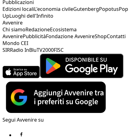
Pubblicazioni
Edizioni locali
L'economia civile
Gutenberg
Popotus
Pop
Up
Luoghi dell'Infinito
Avvenire
Chi siamo
Redazione
Ecosistema
Avvenire
Pubblicità
Fondazione Avvenire
Shop
Contatti
Mondo CEI
SIR
Radio InBlu
TV2000
FISC
Segui Avvenire su