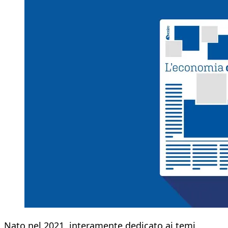
Nato nel 2021, interamente dedicato ai temi