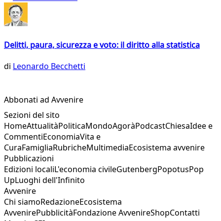
Delitti, paura, sicurezza e voto: il diritto alla statistica
di
Leonardo Becchetti
Abbonati ad Avvenire
Sezioni del sito
Home
Attualità
Politica
Mondo
Agorà
Podcast
Chiesa
Idee e
Commenti
Economia
Vita e
Cura
Famiglia
Rubriche
Multimedia
Ecosistema avvenire
Pubblicazioni
Edizioni locali
L'economia civile
Gutenberg
Popotus
Pop
Up
Luoghi dell'Infinito
Avvenire
Chi siamo
Redazione
Ecosistema
Avvenire
Pubblicità
Fondazione Avvenire
Shop
Contatti