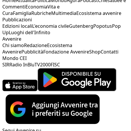
Home
Attualità
Politica
Mondo
Agorà
Podcast
Chiesa
Idee e
Commenti
Economia
Vita e
Cura
Famiglia
Rubriche
Multimedia
Ecosistema avvenire
Pubblicazioni
Edizioni locali
L'economia civile
Gutenberg
Popotus
Pop
Up
Luoghi dell'Infinito
Avvenire
Chi siamo
Redazione
Ecosistema
Avvenire
Pubblicità
Fondazione Avvenire
Shop
Contatti
Mondo CEI
SIR
Radio InBlu
TV2000
FISC
Segui Avvenire su