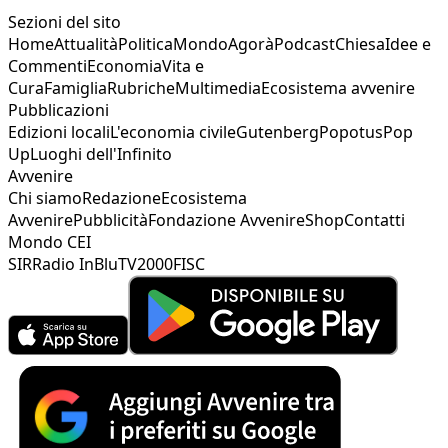
Sezioni del sito
Home
Attualità
Politica
Mondo
Agorà
Podcast
Chiesa
Idee e
Commenti
Economia
Vita e
Cura
Famiglia
Rubriche
Multimedia
Ecosistema avvenire
Pubblicazioni
Edizioni locali
L'economia civile
Gutenberg
Popotus
Pop
Up
Luoghi dell'Infinito
Avvenire
Chi siamo
Redazione
Ecosistema
Avvenire
Pubblicità
Fondazione Avvenire
Shop
Contatti
Mondo CEI
SIR
Radio InBlu
TV2000
FISC