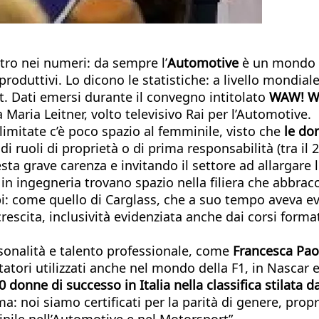
tro nei numeri: da sempre l’
Automotive
è un mondo p
 produttivi. Lo dicono le statistiche: a livello mondi
. Dati emersi durante il convegno intitolato
WAW! W
Maria Leitner, volto televisivo Rai per l’Automotive.
 limitate c’è poco spazio al femminile, visto che
le do
 ruoli di proprietà o di prima responsabilità (tra il 2
 grave carenza e invitando il settore ad allargare le
n ingegneria trovano spazio nella filiera che abbracc
i: come quello di Carglass, che a suo tempo aveva ev
 crescita, inclusività evidenziata anche dai corsi form
sonalità e talento professionale, come
Francesca Pao
atori utilizzati anche nel mondo della F1, in Nascar e
0 donne di successo in Italia nella classifica stilata 
a: noi siamo certificati per la parità di genere, pro
nile nell’Automotive e nel Motorsport”.