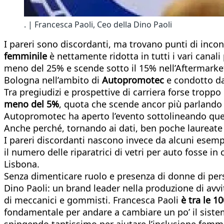
. | Francesca Paoli, Ceo della Dino Paoli
I pareri sono discordanti, ma trovano punti di incon
femminile
è nettamente ridotta in tutti i vari canali
meno del 25% e scende sotto il 15% nell’Aftermarket
Bologna nell’ambito di
Autopromotec
e condotto da 
Tra pregiudizi e prospettive di carriera forse troppo
meno del 5%
, quota che scende ancor più parlando di
Autopromotec ha aperto l’evento sottolineando questa
Anche perché, tornando ai dati, ben poche laureate i
I pareri discordanti nascono invece da alcuni esemp
il numero delle riparatrici di vetri per auto fosse in
Lisbona.
Senza dimenticare ruolo e presenza di donne di per
Dino Paoli: un brand leader nella produzione di avvit
di meccanici e gommisti. Francesca Paoli
è tra le 10
fondamentale per andare a cambiare un po’ il sistem
spingendo tantissimo per aiutare l’inclusione femmi