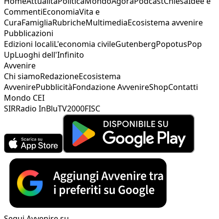
Home
Attualità
Politica
Mondo
Agorà
Podcast
Chiesa
Idee e
Commenti
Economia
Vita e
Cura
Famiglia
Rubriche
Multimedia
Ecosistema avvenire
Pubblicazioni
Edizioni locali
L'economia civile
Gutenberg
Popotus
Pop
Up
Luoghi dell'Infinito
Avvenire
Chi siamo
Redazione
Ecosistema
Avvenire
Pubblicità
Fondazione Avvenire
Shop
Contatti
Mondo CEI
SIR
Radio InBlu
TV2000
FISC
Segui Avvenire su