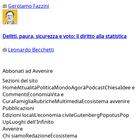
di
Gerolamo Fazzini
Delitti, paura, sicurezza e voto: il diritto alla statistica
di
Leonardo Becchetti
Abbonati ad Avvenire
Sezioni del sito
Home
Attualità
Politica
Mondo
Agorà
Podcast
Chiesa
Idee e
Commenti
Economia
Vita e
Cura
Famiglia
Rubriche
Multimedia
Ecosistema avvenire
Pubblicazioni
Edizioni locali
L'economia civile
Gutenberg
Popotus
Pop
Up
Luoghi dell'Infinito
Avvenire
Chi siamo
Redazione
Ecosistema