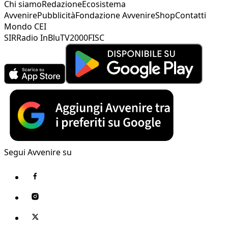
Chi siamo
Redazione
Ecosistema
Avvenire
Pubblicità
Fondazione Avvenire
Shop
Contatti
Mondo CEI
SIR
Radio InBlu
TV2000
FISC
Segui Avvenire su