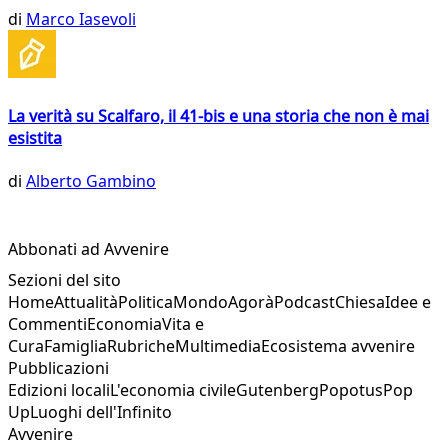
di
Marco Iasevoli
La verità su Scalfaro, il 41-bis e una storia che non è mai
esistita
di
Alberto Gambino
Abbonati ad Avvenire
Sezioni del sito
Home
Attualità
Politica
Mondo
Agorà
Podcast
Chiesa
Idee e
Commenti
Economia
Vita e
Cura
Famiglia
Rubriche
Multimedia
Ecosistema avvenire
Pubblicazioni
Edizioni locali
L'economia civile
Gutenberg
Popotus
Pop
Up
Luoghi dell'Infinito
Avvenire