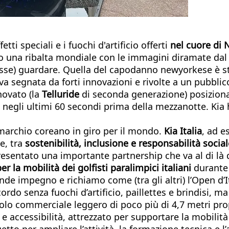
etti speciali e i fuochi d'artificio offerti
nel cuore di 
to una ribalta mondiale con le immagini diramate da
otesse) guardare. Quella del capodanno newyorkese è 
iva segnata da forti innovazioni e rivolte a un pubbl
novato (la
Telluride
di seconda generazione) posizionat
 negli ultimi 60 secondi prima della mezzanotte. Kia
 marchio coreano in giro per il mondo.
Kia Italia
, ad e
e, tra
sostenibilità, inclusione e responsabilità socia
presentato una importante partnership che va al di là 
 la mobilità dei golfisti paralimpici italiani
durante 
rande impegno e richiamo come (tra gli altri) l’Open d
ordo senza fuochi d’artificio, paillettes e brindisi, 
icolo commerciale leggero di poco più di 4,7 metri pr
ccessibilità, attrezzato per supportare la mobilità di
etto per ampliare l’attività, la formazione tecnica e l’