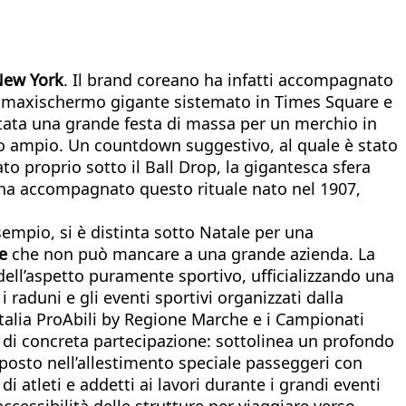
New York
. Il brand coreano ha infatti accompagnato
l maxischermo gigante sistemato in Times Square e
stata una grande festa di massa per un merchio in
ico ampio. Un countdown suggestivo, al quale è stato
o proprio sotto il Ball Drop, la gigantesca sfera
 ha accompagnato questo rituale nato nel 1907,
sempio, si è distinta sotto Natale per una
le
che non può mancare a una grande azienda. La
dell’aspetto puramente sportivo, ufficializzando una
i raduni e gli eventi sportivi organizzati dalla
’Italia ProAbili by Regione Marche e i Campionati
ma di concreta partecipazione: sottolinea un profondo
oposto nell’allestimento speciale passeggeri con
 atleti e addetti ai lavori durante i grandi eventi
accessibilità delle strutture per viaggiare verso