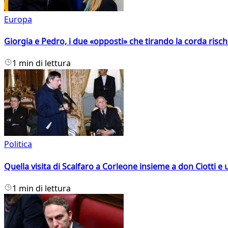
Europa
Giorgia e Pedro, i due «opposti» che tirando la corda risc
1 min di lettura
Politica
Quella visita di Scalfaro a Corleone insieme a don Ciotti e u
1 min di lettura