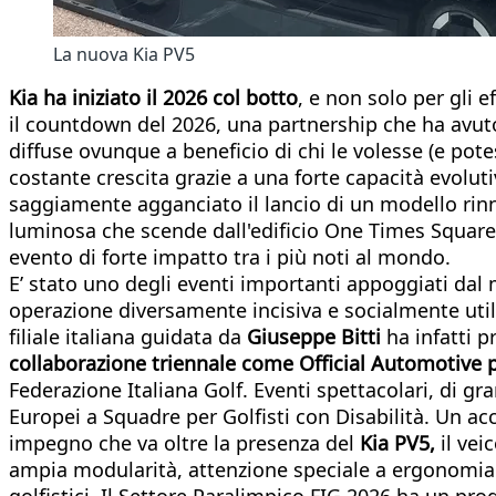
La nuova Kia PV5
Kia ha iniziato il 2026 col botto
, e non solo per gli eff
il countdown del 2026, una partnership che ha avu
diffuse ovunque a beneficio di chi le volesse (e p
costante crescita grazie a una forte capacità evolut
saggiamente agganciato il lancio di un modello rin
luminosa che scende dall'edificio One Times Square
evento di forte impatto tra i più noti al mondo.
E’ stato uno degli eventi importanti appoggiati dal
operazione diversamente incisiva e socialmente util
filiale italiana guidata da
Giuseppe Bitti
ha infatti 
collaborazione triennale come Official Automotive per
Federazione Italiana Golf. Eventi spettacolari, di g
Europei a Squadre per Golfisti con Disabilità. Un acc
impegno che va oltre la presenza del
Kia PV5,
il ve
ampia modularità, attenzione speciale a ergonomia e a
golfistici. Il Settore Paralimpico FIG 2026 ha un prog