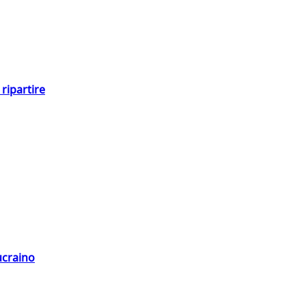
ripartire
ucraino