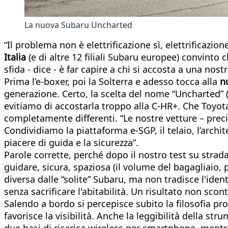
La nuova Subaru Uncharted
“Il problema non è elettrificazione sì, elettrificazion
Italia
(e di altre 12 filiali Subaru europee) convinto c
sfida - dice - è far capire a chi si accosta a una nos
Prima l’e-boxer, poi la Solterra e adesso tocca alla
n
generazione. Certo, la scelta del nome “Uncharted” (
evitiamo di accostarla troppo alla C-HR+. Che Toyot
completamente differenti. “Le nostre vetture – prec
Condividiamo la piattaforma e-SGP, il telaio, l’arch
piacere di guida e la sicurezza”.
Parole corrette, perché dopo il nostro test su str
guidare, sicura, spaziosa (il volume del bagagliaio, 
diversa dalle “solite” Subaru, ma non tradisce l'ident
senza sacrificare l'abitabilità. Un risultato non sc
Salendo a bordo si percepisce subito la filosofia p
favorisce la visibilità. Anche la leggibilità della st
due basi di ricarica wireless per smartphone, mentr