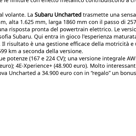
al volante. La
Subaru Uncharted
trasmette una sensaz
, alta 1.625 mm, larga 1860 mm con il passo di 2570 
na risposta pronta del powertrain elettrico. Le versi
sofia Subaru. Qui entra in gioco l'esperienza maturat
a. Il risultato è una gestione efficace della motricit
599 km a seconda della versione.
ue potenze (167 e 224 CV); una versione integrale AWD
euro); 4E-Xperience+ (48.900 euro). Molto interessante
va Uncharted a 34.900 euro con in “regalo” un bonus di