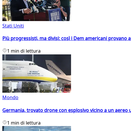
Stati Uniti
Più progressisti, ma divisi: così i Dem americani provano a 
1 min di lettura
Mondo
Germania, trovato drone con esplosivo vicino a un aereo 
1 min di lettura