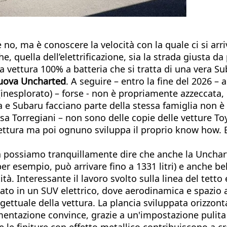
e no, ma è conoscere la velocità con la quale ci si arriv
he, quella dell’elettrificazione, sia la strada giusta d
tra vettura 100% a batteria che si tratta di una vera S
uova Uncharted
. A seguire – entro la fine del 2026 –
inesplorato) – forse - non è propriamente azzeccata, l
a e Subaru facciano parte della stessa famiglia non
isa Torregiani – non sono delle copie delle vetture 
itettura ma poi ognuno sviluppa il proprio know how. E
ada possiamo tranquillamente dire che anche la Uncha
per esempio, può arrivare fino a 1331 litri) e anche b
ità. Interessante il lavoro svolto sulla linea del tetto
ontato in un SUV elettrico, dove aerodinamica e spazio
rogettuale della vettura. La plancia sviluppata orizz
rumentazione convince, grazie a un'impostazione pulita 
e le finiture con effetto metallico contribuiscono a