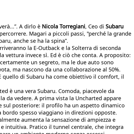
erà...”. A dirlo è
Nicola Torregiani
, Ceo di
Subaru
a percorrere. Magari a piccoli passi, "perché la grande
ubaru, anche se ha la spina”.
 arriveranno la E-Outback e la Solterra di seconda
a vettura invece sì. Ed è ciò che conta. A proposito:
 è certamente un segreto, ma le due auto sono
Toyota, ma nascono da una collaborazione al 50%.
 quello di Subaru ha come obiettivo il comfort, il
rted è una vera Subaru. Comoda, piacevole da
ella da vedere. A prima vista la Uncharted appare
 e sul posteriore: il profilo ha un aspetto dinamico
 a bordo spesso viaggiano in direzioni opposte.
ontalmente aumenta la sensazione di ampiezza e
e intuitiva. Pratico il tunnel centrale, che integra
 creare un ambiente moderno senza eccessi