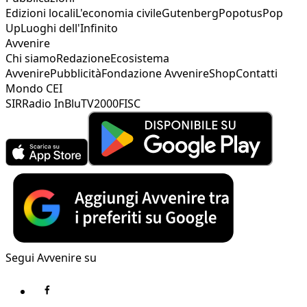
Edizioni locali
L'economia civile
Gutenberg
Popotus
Pop
Up
Luoghi dell'Infinito
Avvenire
Chi siamo
Redazione
Ecosistema
Avvenire
Pubblicità
Fondazione Avvenire
Shop
Contatti
Mondo CEI
SIR
Radio InBlu
TV2000
FISC
Segui Avvenire su