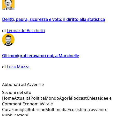
Delitti, paura, sicurezza e voto: il diritto alla statistica
di
Leonardo Becchetti
Gli immigrati eravamo noi, a Marcinelle
di
Luca Mazza
Abbonati ad Avvenire
Sezioni del sito
Home
Attualità
Politica
Mondo
Agorà
Podcast
Chiesa
Idee e
Commenti
Economia
Vita e
Cura
Famiglia
Rubriche
Multimedia
Ecosistema avvenire
Pubblicazioni