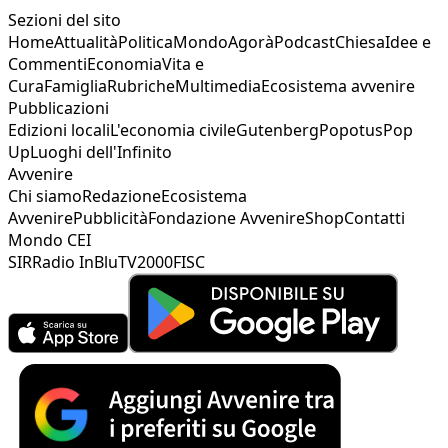
Sezioni del sito
Home
Attualità
Politica
Mondo
Agorà
Podcast
Chiesa
Idee e
Commenti
Economia
Vita e
Cura
Famiglia
Rubriche
Multimedia
Ecosistema avvenire
Pubblicazioni
Edizioni locali
L'economia civile
Gutenberg
Popotus
Pop
Up
Luoghi dell'Infinito
Avvenire
Chi siamo
Redazione
Ecosistema
Avvenire
Pubblicità
Fondazione Avvenire
Shop
Contatti
Mondo CEI
SIR
Radio InBlu
TV2000
FISC