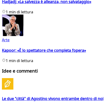
Hadjadj: «La salvezza è alleanza, non salvataggio»
1 min di lettura
Arte
Kapoor: «È lo spettatore che completa l’opera»
1 min di lettura
Idee e commenti
Le due "città" di Agostino vivono entrambe dentro di noi