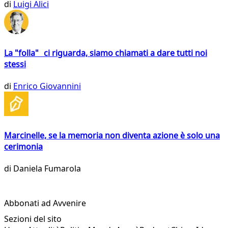
di
Luigi Alici
La "folla" ci riguarda, siamo chiamati a dare tutti noi
stessi
di
Enrico Giovannini
Marcinelle, se la memoria non diventa azione è solo una
cerimonia
di
Daniela Fumarola
Abbonati ad Avvenire
Sezioni del sito