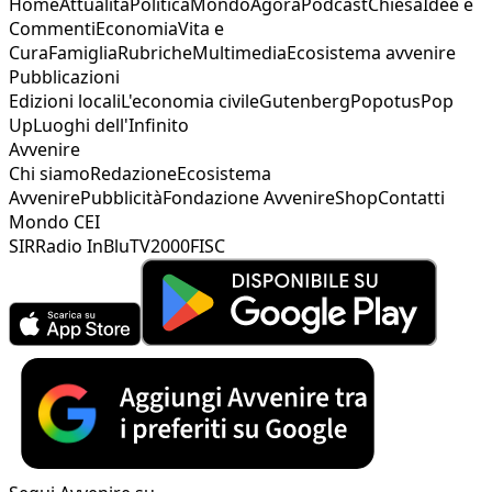
Home
Attualità
Politica
Mondo
Agorà
Podcast
Chiesa
Idee e
Commenti
Economia
Vita e
Cura
Famiglia
Rubriche
Multimedia
Ecosistema avvenire
Pubblicazioni
Edizioni locali
L'economia civile
Gutenberg
Popotus
Pop
Up
Luoghi dell'Infinito
Avvenire
Chi siamo
Redazione
Ecosistema
Avvenire
Pubblicità
Fondazione Avvenire
Shop
Contatti
Mondo CEI
SIR
Radio InBlu
TV2000
FISC