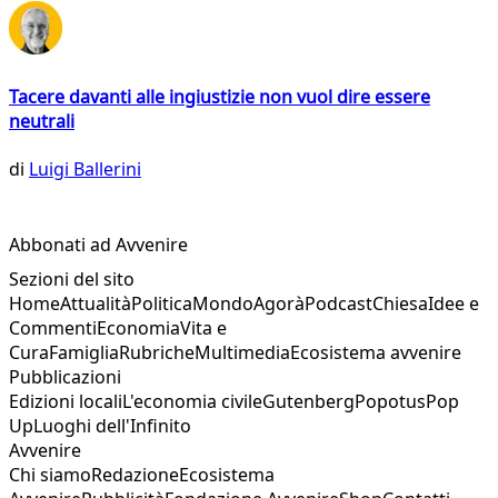
Tacere davanti alle ingiustizie non vuol dire essere
neutrali
di
Luigi Ballerini
Abbonati ad Avvenire
Sezioni del sito
Home
Attualità
Politica
Mondo
Agorà
Podcast
Chiesa
Idee e
Commenti
Economia
Vita e
Cura
Famiglia
Rubriche
Multimedia
Ecosistema avvenire
Pubblicazioni
Edizioni locali
L'economia civile
Gutenberg
Popotus
Pop
Up
Luoghi dell'Infinito
Avvenire
Chi siamo
Redazione
Ecosistema