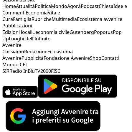
Home
Attualità
Politica
Mondo
Agorà
Podcast
Chiesa
Idee e
Commenti
Economia
Vita e
Cura
Famiglia
Rubriche
Multimedia
Ecosistema avvenire
Pubblicazioni
Edizioni locali
L'economia civile
Gutenberg
Popotus
Pop
Up
Luoghi dell'Infinito
Avvenire
Chi siamo
Redazione
Ecosistema
Avvenire
Pubblicità
Fondazione Avvenire
Shop
Contatti
Mondo CEI
SIR
Radio InBlu
TV2000
FISC