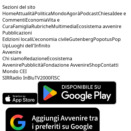
Sezioni del sito
Home
Attualità
Politica
Mondo
Agorà
Podcast
Chiesa
Idee e
Commenti
Economia
Vita e
Cura
Famiglia
Rubriche
Multimedia
Ecosistema avvenire
Pubblicazioni
Edizioni locali
L'economia civile
Gutenberg
Popotus
Pop
Up
Luoghi dell'Infinito
Avvenire
Chi siamo
Redazione
Ecosistema
Avvenire
Pubblicità
Fondazione Avvenire
Shop
Contatti
Mondo CEI
SIR
Radio InBlu
TV2000
FISC