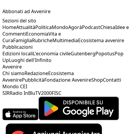
Abbonati ad Avvenire
Sezioni del sito
Home
Attualità
Politica
Mondo
Agorà
Podcast
Chiesa
Idee e
Commenti
Economia
Vita e
Cura
Famiglia
Rubriche
Multimedia
Ecosistema avvenire
Pubblicazioni
Edizioni locali
L'economia civile
Gutenberg
Popotus
Pop
Up
Luoghi dell'Infinito
Avvenire
Chi siamo
Redazione
Ecosistema
Avvenire
Pubblicità
Fondazione Avvenire
Shop
Contatti
Mondo CEI
SIR
Radio InBlu
TV2000
FISC