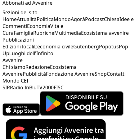
Abbonati ad Avvenire
Sezioni del sito
Home
Attualità
Politica
Mondo
Agorà
Podcast
Chiesa
Idee e
Commenti
Economia
Vita e
Cura
Famiglia
Rubriche
Multimedia
Ecosistema avvenire
Pubblicazioni
Edizioni locali
L'economia civile
Gutenberg
Popotus
Pop
Up
Luoghi dell'Infinito
Avvenire
Chi siamo
Redazione
Ecosistema
Avvenire
Pubblicità
Fondazione Avvenire
Shop
Contatti
Mondo CEI
SIR
Radio InBlu
TV2000
FISC