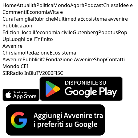
Home
Attualità
Politica
Mondo
Agorà
Podcast
Chiesa
Idee e
Commenti
Economia
Vita e
Cura
Famiglia
Rubriche
Multimedia
Ecosistema avvenire
Pubblicazioni
Edizioni locali
L'economia civile
Gutenberg
Popotus
Pop
Up
Luoghi dell'Infinito
Avvenire
Chi siamo
Redazione
Ecosistema
Avvenire
Pubblicità
Fondazione Avvenire
Shop
Contatti
Mondo CEI
SIR
Radio InBlu
TV2000
FISC