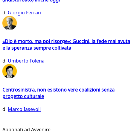
di
Giorgio Ferrari
«Dio è morto, ma poi risorge»: Guccini, la fede mai avuta
e la speranza sempre coltivata
di
Umberto Folena
Centrosinistra, non esistono vere coalizioni senza
progetto culturale
di
Marco Iasevoli
Abbonati ad Avvenire