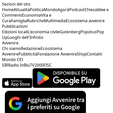
Sezioni del sito
Home
Attualità
Politica
Mondo
Agorà
Podcast
Chiesa
Idee e
Commenti
Economia
Vita e
Cura
Famiglia
Rubriche
Multimedia
Ecosistema avvenire
Pubblicazioni
Edizioni locali
L'economia civile
Gutenberg
Popotus
Pop
Up
Luoghi dell'Infinito
Avvenire
Chi siamo
Redazione
Ecosistema
Avvenire
Pubblicità
Fondazione Avvenire
Shop
Contatti
Mondo CEI
SIR
Radio InBlu
TV2000
FISC