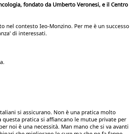
ncologia, fondato da Umberto Veronesi, e il Centro
isto nel contesto Ieo-Monzino. Per me è un successo
za' di interessati.
a.
italiani si assicurano. Non è una pratica molto
E a questa pratica si affiancano le mutue private per
re per noi è una necessità. Man mano che si va avanti
inari che migliorano le cure ma che ne fa fanno