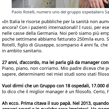
Paolo Rotelli, numero uno del gruppo ospedaliero S
«In Italia le risorse pubbliche per la sanità non aum
ancora? Con i pazienti internazionali! I russi, per es
nelle casse della Germania. Noi però siamo più empat
poche settimane abbiamo fatturato 250mila euro. So
Rotelli, figlio di Giuseppe, scomparso 4 anni fa, che
in ambito sanitario.
27 anni, d’accordo, ma lei parla già da manager co
Piano, piano, non corriamo. Mio padre diceva che pe
sapere, determinanti nei miei studi sono stati filoso
Vuol dirmi che un Gruppo con 18 ospedali, 17.000 dip
Io dico che il miglior manager è un filosofo. Certo
Ah ecco. Prima citava il suo papà. Nel 2013, quando l
apparsi severi e in qualche caso impietosi. Ha avvert