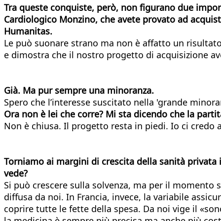
Tra queste conquiste, però, non figurano due import
Cardiologico Monzino, che avete provato ad acquis
Humanitas.
Le può suonare strano ma non è affatto un risultato
e dimostra che il nostro progetto di acquisizione av
Già. Ma pur sempre una minoranza.
Spero che l’interesse suscitato nella 'grande minor
Ora non è lei che corre? Mi sta dicendo che la parti
Non è chiusa. Il progetto resta in piedi. Io ci credo 
Torniamo ai margini di crescita della sanità privata i
vede?
Si può crescere sulla solvenza, ma per il momento si
diffusa da noi. In Francia, invece, la variabile assic
coprire tutte le fette della spesa. Da noi vige il «s
la medicina è sempre più precisa ma anche più cos