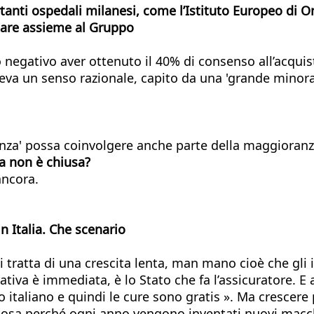
anti ospedali milanesi, come l’Istituto Europeo di O
tare assieme al Gruppo
 negativo aver ottenuto il 40% di consenso all’acqu
eva un senso razionale, capito da una 'grande minoran
anza' possa coinvolgere anche parte della maggioranz
ta non è chiusa?
ancora.
n Italia. Che scenario
 tratta di una crescita lenta, man mano cioè che gli 
urativa è immediata, è lo Stato che fa l’assicuratore. 
ono italiano e quindi le cure sono gratis ». Ma cresce
tosa perché ogni anno vengono inventati nuovi macch