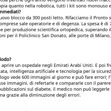
copia quanto nella robotica, tutti i kit sono monouso
immediati?
uovo blocco da 300 posti letto. Rifacciamo il Pronto 
comprese sale operatorie e di degenza. La spesa è di 7
che per produzione scientifica ortopedica, superando i
 per il Policlinico San Donato, alle porte di Milano, a
riodo?
d aprire un ospedale negli Emirati Arabi Uniti. E poi
a, intelligenza artificiale e tecnologia per la sicurezz
ologo vede 600 immagini al giorno e può fare errori; 
tesse immagini, di refertarle e compararle con il pare
blicazioni sul diabete, il medico non può leggerle t
na grazie alla diminuzione degli errori.