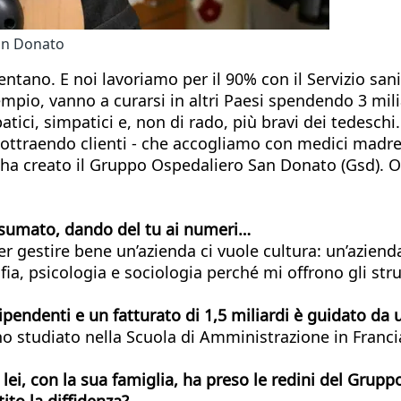
an Donato
entano. E noi lavoriamo per il 90% con il Servizio san
empio, vanno a curarsi in altri Paesi spendendo 3 milia
ici, simpatici e, non di rado, più bravi dei tedeschi
ttraendo clienti - che accogliamo con medici madre 
 ha creato il Gruppo Ospedaliero San Donato (Gsd). Oggi
nsumato, dando del tu ai numeri…
r gestire bene un’azienda ci vuole cultura: un’aziend
fia, psicologia e sociologia perché mi offrono gli str
endenti e un fatturato di 1,5 miliardi è guidato da u
, ho studiato nella Scuola di Amministrazione in Fran
ei, con la sua famiglia, ha preso le redini del Gruppo
ito la diffidenza?