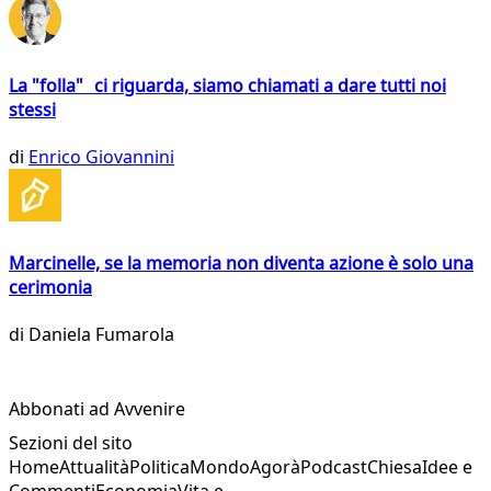
La "folla" ci riguarda, siamo chiamati a dare tutti noi
stessi
di
Enrico Giovannini
Marcinelle, se la memoria non diventa azione è solo una
cerimonia
di
Daniela Fumarola
Abbonati ad Avvenire
Sezioni del sito
Home
Attualità
Politica
Mondo
Agorà
Podcast
Chiesa
Idee e
Commenti
Economia
Vita e