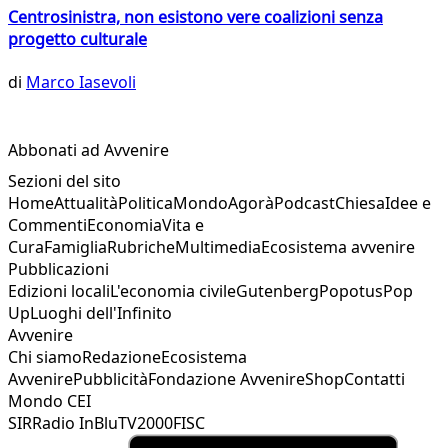
Centrosinistra, non esistono vere coalizioni senza
progetto culturale
di
Marco Iasevoli
Abbonati ad Avvenire
Sezioni del sito
Home
Attualità
Politica
Mondo
Agorà
Podcast
Chiesa
Idee e
Commenti
Economia
Vita e
Cura
Famiglia
Rubriche
Multimedia
Ecosistema avvenire
Pubblicazioni
Edizioni locali
L'economia civile
Gutenberg
Popotus
Pop
Up
Luoghi dell'Infinito
Avvenire
Chi siamo
Redazione
Ecosistema
Avvenire
Pubblicità
Fondazione Avvenire
Shop
Contatti
Mondo CEI
SIR
Radio InBlu
TV2000
FISC