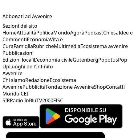
Abbonati ad Avvenire
Sezioni del sito
Home
Attualità
Politica
Mondo
Agorà
Podcast
Chiesa
Idee e
Commenti
Economia
Vita e
Cura
Famiglia
Rubriche
Multimedia
Ecosistema avvenire
Pubblicazioni
Edizioni locali
L'economia civile
Gutenberg
Popotus
Pop
Up
Luoghi dell'Infinito
Avvenire
Chi siamo
Redazione
Ecosistema
Avvenire
Pubblicità
Fondazione Avvenire
Shop
Contatti
Mondo CEI
SIR
Radio InBlu
TV2000
FISC