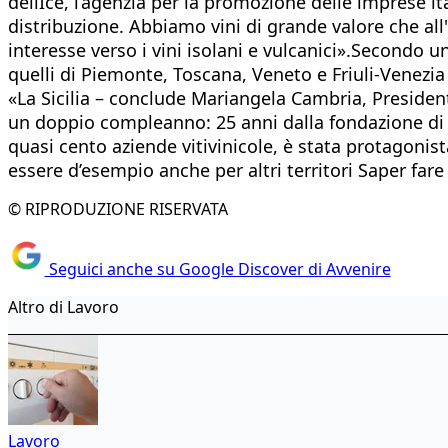
dellIce, l’agenzia per la promozione delle imprese ita
distribuzione. Abbiamo vini di grande valore che all
interesse verso i vini isolani e vulcanici».Secondo un
quelli di Piemonte, Toscana, Veneto e Friuli-Venezia 
«La Sicilia – conclude Mariangela Cambria, Presiden
un doppio compleanno: 25 anni dalla fondazione di As
quasi cento aziende vitivinicole, è stata protagonista
essere d’esempio anche per altri territori Saper fare
© RIPRODUZIONE RISERVATA
Seguici anche su Google Discover di Avvenire
Altro di Lavoro
Lavoro