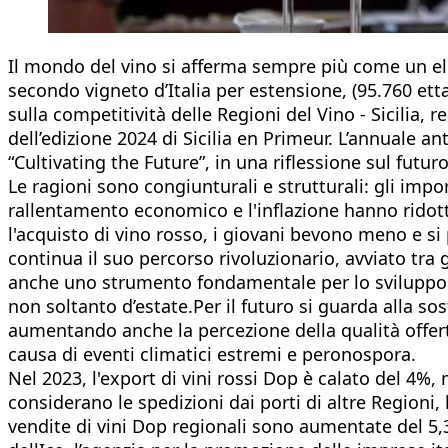
Il mondo del vino si afferma sempre più come un elem
secondo vigneto d’Italia per estensione, (95.760 etta
sulla competitività delle Regioni del Vino - Sicilia
dell’edizione 2024 di Sicilia en Primeur. L’annuale an
“Cultivating the Future”, in una riflessione sul futu
Le ragioni sono congiunturali e strutturali: gli imp
rallentamento economico e l'inflazione hanno ridot
l'acquisto di vino rosso, i giovani bevono meno e si 
continua il suo percorso rivoluzionario, avviato tra 
anche uno strumento fondamentale per lo sviluppo tur
non soltanto d’estate.Per il futuro si guarda alla sost
aumentando anche la percezione della qualità offerta
causa di eventi climatici estremi e peronospora.
Nel 2023, l'export di vini rossi Dop è calato del 4%
considerano le spedizioni dai porti di altre Regioni,
vendite di vini Dop regionali sono aumentate del 5