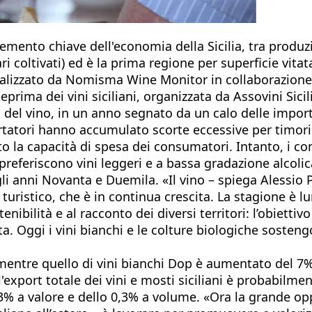
ento chiave dell'economia della Sicilia, tra produzion
ri coltivati) ed è la prima regione per superficie vita
, realizzato da Nomisma Wine Monitor in collaborazion
teprima dei vini siciliani, organizzata da Assovini Sici
ro del vino, in un anno segnato da un calo delle impor
ortatori hanno accumulato scorte eccessive per timori 
to la capacità di spesa dei consumatori. Intanto, i 
preferiscono vini leggeri e a bassa gradazione alcolic
gli anni Novanta e Duemila. «Il vino – spiega Alessio P
istico, che è in continua crescita. La stagione è lung
enibilità e al racconto dei diversi territori: l’obietti
. Oggi i vini bianchi e le colture biologiche sostengo
, mentre quello di vini bianchi Dop è aumentato del 7
 l'export totale dei vini e mosti siciliani è probabilm
,3% a valore e dello 0,3% a volume. «Ora la grande 