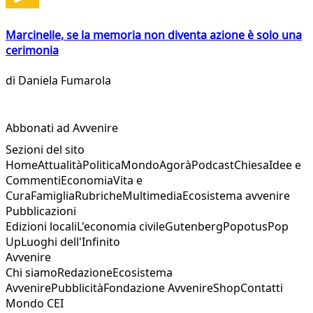
Marcinelle, se la memoria non diventa azione è solo una
cerimonia
di
Daniela Fumarola
Abbonati ad Avvenire
Sezioni del sito
Home
Attualità
Politica
Mondo
Agorà
Podcast
Chiesa
Idee e
Commenti
Economia
Vita e
Cura
Famiglia
Rubriche
Multimedia
Ecosistema avvenire
Pubblicazioni
Edizioni locali
L'economia civile
Gutenberg
Popotus
Pop
Up
Luoghi dell'Infinito
Avvenire
Chi siamo
Redazione
Ecosistema
Avvenire
Pubblicità
Fondazione Avvenire
Shop
Contatti
Mondo CEI