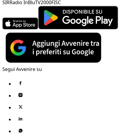
SIR
Radio InBlu
TV2000
FISC
Segui Avvenire su